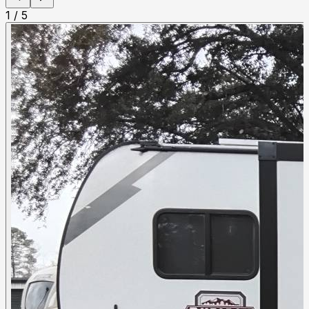
1
/
5