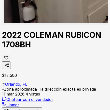
2022 COLEMAN RUBICON
1708BH
$
13,500
Orlando,
FL
Zona aproximada · la dirección exacta es privada
11 mar 2026
·
4
vistas
Chatear con el vendedor
Llamar