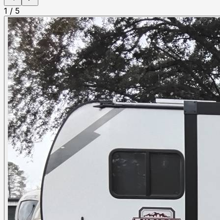
1
/
5