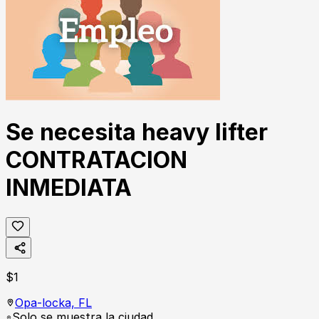
Se necesita heavy lifter
CONTRATACION
INMEDIATA
$
1
Opa-locka,
FL
Solo se muestra la ciudad