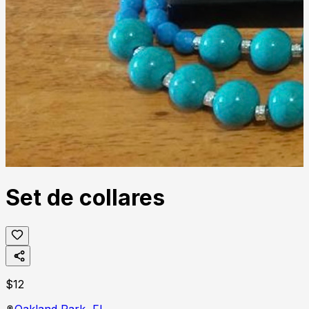
Set de collares
$
12
Oakland Park,
FL