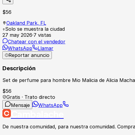
$
56
Oakland Park,
FL
Solo se muestra la ciudad
27 may 2026
·
7
vistas
Chatear con el vendedor
WhatsApp
Llamar
Reportar anuncio
Descripción
Set de perfume para hombre Mio Malicia de Alicia Mach
$
56
Gratis · Trato directo
Mensaje
WhatsApp
Cambalache
De nuestra comunidad, para nuestra comunidad. Compra, v