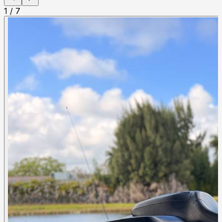
1
/
7