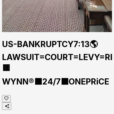
US-BANKRUPTCY7:13🌎
LAWSUIT=COURT=LEVY=R
🟥
WYNN®⬛24/7⬛ONEPRiCE