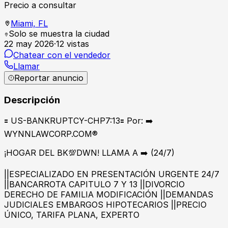
Precio a consultar
Miami,
FL
Solo se muestra la ciudad
22 may 2026
·
12
vistas
Chatear con el vendedor
Llamar
Reportar anuncio
Descripción
🟰 US-BANKRUPTCY-CHP7:13🟰 Por: ➡️
WYNNLAWCORP.COM®
¡HOGAR DEL BK💯DWN! LLAMA A ➡️ (24/7)
||ESPECIALIZADO EN PRESENTACIÓN URGENTE 24/7
||BANCARROTA CAPITULO 7 Y 13 ||DIVORCIO
DERECHO DE FAMILIA MODIFICACIÓN ||DEMANDAS
JUDICIALES EMBARGOS HIPOTECARIOS ||PRECIO
ÚNICO, TARIFA PLANA, EXPERTO