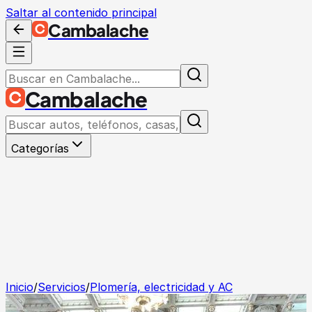
Saltar al contenido principal
Cambalache
Cambalache
Categorías
Inicio
/
Servicios
/
Plomería, electricidad y AC