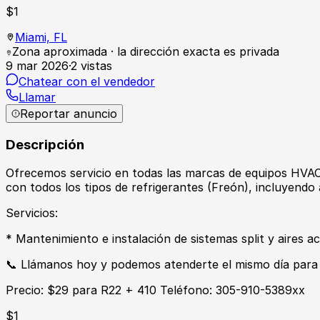
$
1
Miami,
FL
Zona aproximada · la dirección exacta es privada
9 mar 2026
·
2
vistas
Chatear con el vendedor
Llamar
Reportar anuncio
Descripción
Ofrecemos servicio en todas las marcas de equipos HVAC 
con todos los tipos de refrigerantes (Freón), incluyendo
Servicios:
* Mantenimiento e instalación de sistemas split y aires 
📞 Llámanos hoy y podemos atenderte el mismo día para
Precio: $29 para R22 + 410 Teléfono: 305-910-5389xx
$
1