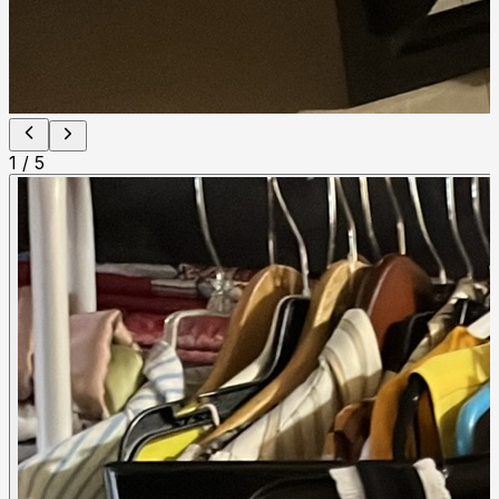
1
/
5