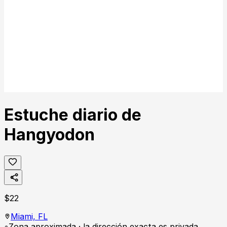
Estuche diario de
Hangyodon
$
22
Miami,
FL
Zona aproximada · la dirección exacta es privada