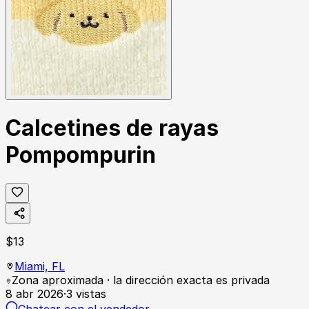
Calcetines de rayas
Pompompurin
$
13
Miami,
FL
Zona aproximada · la dirección exacta es privada
8 abr 2026
·
3
vistas
Chatear con el vendedor