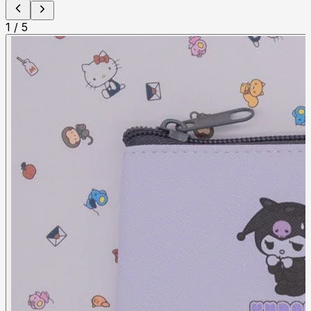
1
/
5