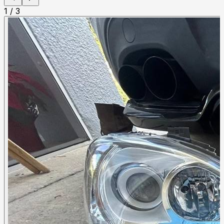
1
/
3