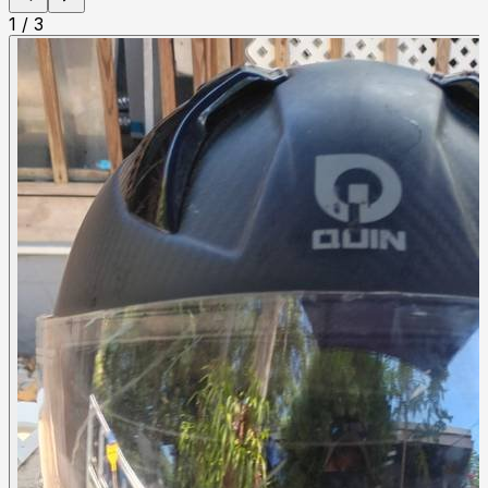
1
/
3