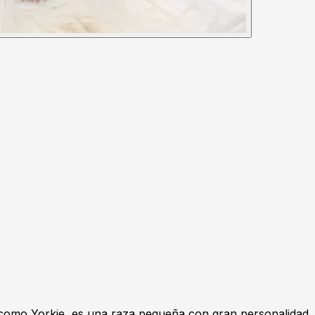
o como Yorkie, es una raza pequeña con gran personalidad. 