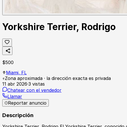
Yorkshire Terrier, Rodrigo
$
500
Miami,
FL
Zona aproximada · la dirección exacta es privada
11 abr 2026
·
3
vistas
Chatear con el vendedor
Llamar
Reportar anuncio
Descripción
Yorkshire Terrier, Rodrigo El Yorkshire Terrier, conocid