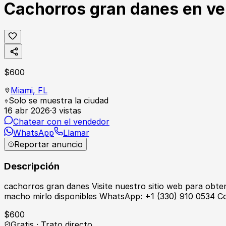
Cachorros gran danes en v
$
600
Miami,
FL
Solo se muestra la ciudad
16 abr 2026
·
3
vistas
Chatear con el vendedor
WhatsApp
Llamar
Reportar anuncio
Descripción
cachorros gran danes Visite nuestro sitio web para ob
macho mirlo disponibles WhatsApp: +1 (330) 910 0534 Co
$
600
Gratis · Trato directo