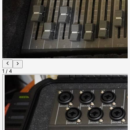
1
/
4