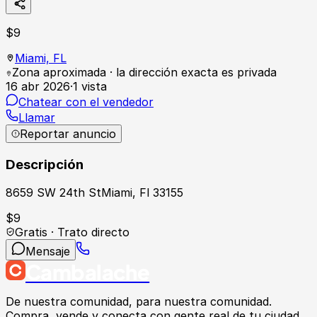
$
9
Miami,
FL
Zona aproximada · la dirección exacta es privada
16 abr 2026
·
1
vista
Chatear con el vendedor
Llamar
Reportar anuncio
Descripción
8659 SW 24th StMiami, Fl 33155
$
9
Gratis · Trato directo
Mensaje
Cambalache
De nuestra comunidad, para nuestra comunidad.
Compra, vende y conecta con gente real de tu ciudad.