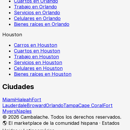
Cuartos en Orlando
Trabajo en Orlando
Servicios en Orlando
Celulares en Orlando
Bienes raíces en Orlando
Houston
Carros en Houston
Cuartos en Houston
Trabajo en Houston
Servicios en Houston
Celulares en Houston
Bienes raíces en Houston
Ciudades
Miami
Hialeah
Fort
Lauderdale
Broward
Orlando
Tampa
Cape Coral
Fort
Myers
Naples
©
2026
Cambalache. Todos los derechos reservados.
🌎 El marketplace de la comunidad hispana · Estados