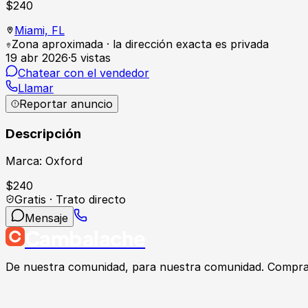
$
240
Miami,
FL
Zona aproximada · la dirección exacta es privada
19 abr 2026
·
5
vistas
Chatear con el vendedor
Llamar
Reportar anuncio
Descripción
Marca: Oxford
$
240
Gratis · Trato directo
Mensaje
Cambalache
De nuestra comunidad, para nuestra comunidad. Compra, v