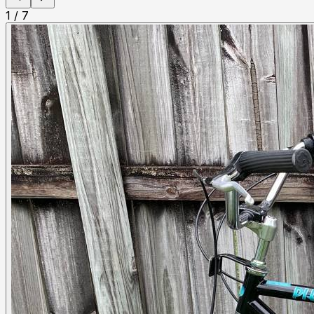
1
/
7