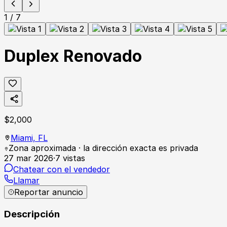
1
/
7
Duplex Renovado
$
2,000
Miami,
FL
Zona aproximada · la dirección exacta es privada
27 mar 2026
·
7
vistas
Chatear con el vendedor
Llamar
Reportar anuncio
Descripción