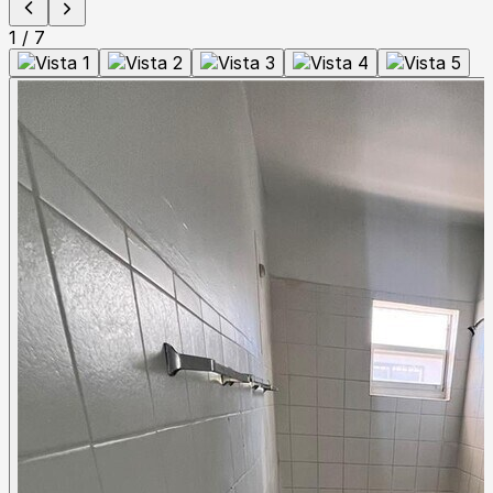
1
/
7