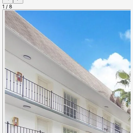
1
/
8