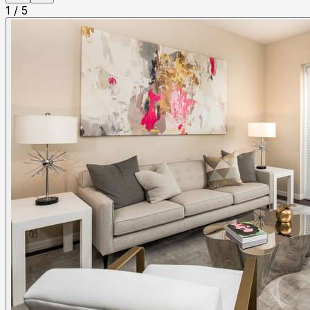
1
/
5