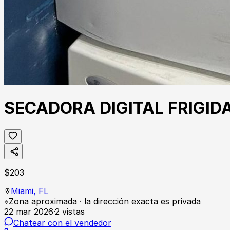
SECADORA DIGITAL FRIGID
$
203
Miami,
FL
Zona aproximada · la dirección exacta es privada
22 mar 2026
·
2
vistas
Chatear con el vendedor