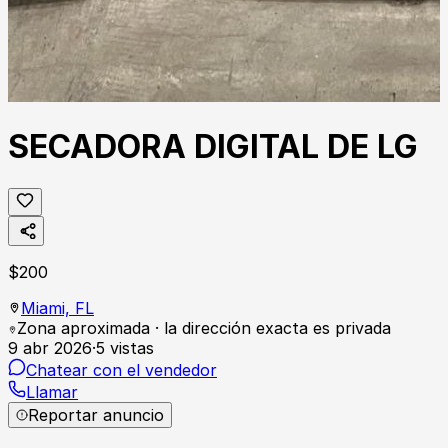
SECADORA DIGITAL DE LG
$
200
Miami,
FL
Zona aproximada · la dirección exacta es privada
9 abr 2026
·
5
vistas
Chatear con el vendedor
Llamar
Reportar anuncio