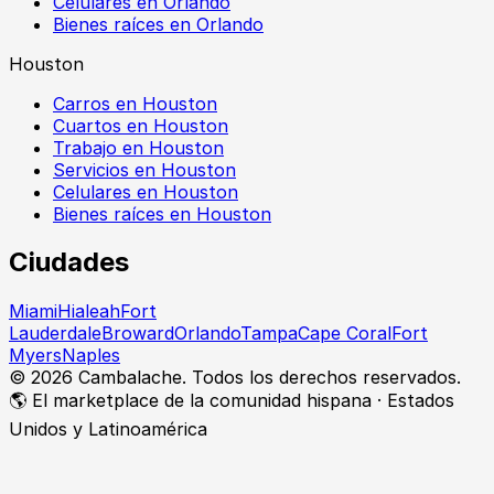
Celulares en Orlando
Bienes raíces en Orlando
Houston
Carros en Houston
Cuartos en Houston
Trabajo en Houston
Servicios en Houston
Celulares en Houston
Bienes raíces en Houston
Ciudades
Miami
Hialeah
Fort
Lauderdale
Broward
Orlando
Tampa
Cape Coral
Fort
Myers
Naples
©
2026
Cambalache. Todos los derechos reservados.
🌎 El marketplace de la comunidad hispana · Estados
Unidos y Latinoamérica