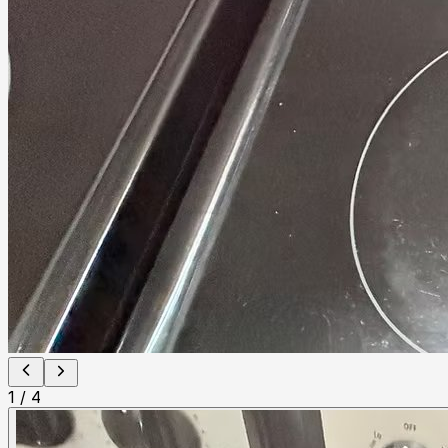
1
/
4