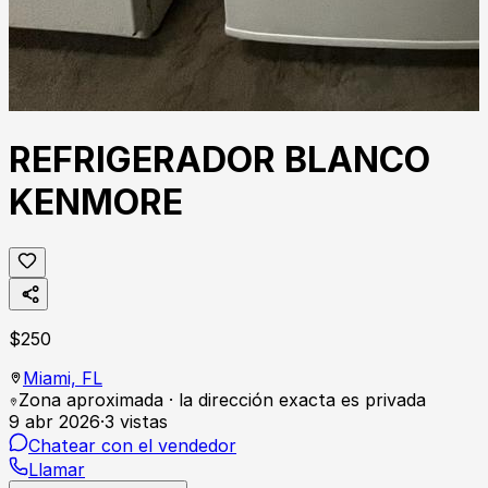
REFRIGERADOR BLANCO
KENMORE
$
250
Miami,
FL
Zona aproximada · la dirección exacta es privada
9 abr 2026
·
3
vistas
Chatear con el vendedor
Llamar