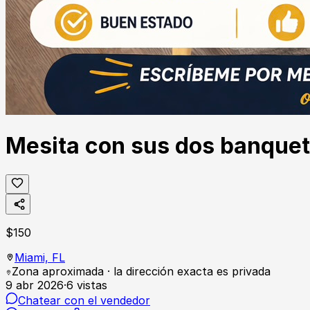
Mesita con sus dos banque
$
150
Miami,
FL
Zona aproximada · la dirección exacta es privada
9 abr 2026
·
6
vistas
Chatear con el vendedor