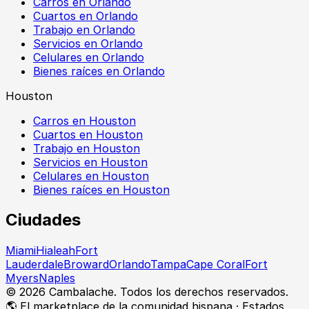
Carros en Orlando
Cuartos en Orlando
Trabajo en Orlando
Servicios en Orlando
Celulares en Orlando
Bienes raíces en Orlando
Houston
Carros en Houston
Cuartos en Houston
Trabajo en Houston
Servicios en Houston
Celulares en Houston
Bienes raíces en Houston
Ciudades
Miami
Hialeah
Fort
Lauderdale
Broward
Orlando
Tampa
Cape Coral
Fort
Myers
Naples
©
2026
Cambalache. Todos los derechos reservados.
🌎 El marketplace de la comunidad hispana · Estados