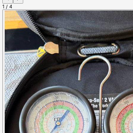
1
/
4