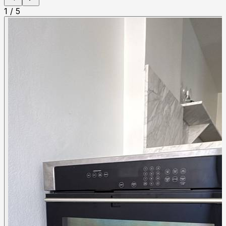
1
/
5