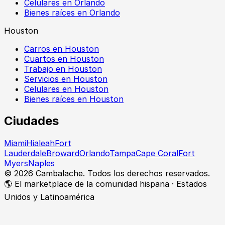
Celulares en Orlando
Bienes raíces en Orlando
Houston
Carros en Houston
Cuartos en Houston
Trabajo en Houston
Servicios en Houston
Celulares en Houston
Bienes raíces en Houston
Ciudades
Miami
Hialeah
Fort
Lauderdale
Broward
Orlando
Tampa
Cape Coral
Fort
Myers
Naples
©
2026
Cambalache. Todos los derechos reservados.
🌎 El marketplace de la comunidad hispana · Estados
Unidos y Latinoamérica