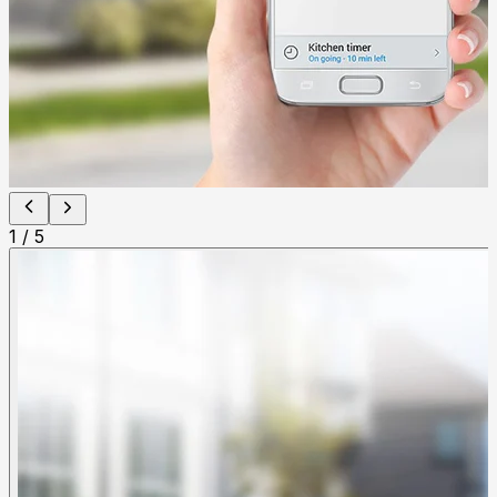
1
/
5