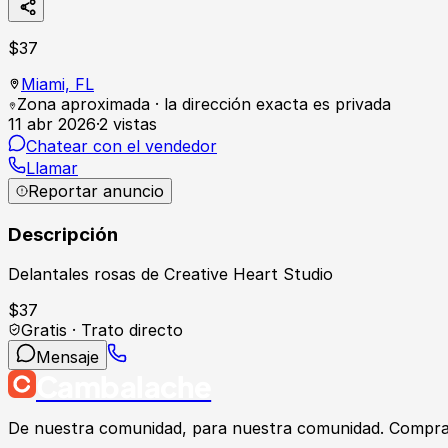
$
37
Miami,
FL
Zona aproximada · la dirección exacta es privada
11 abr 2026
·
2
vistas
Chatear con el vendedor
Llamar
Reportar anuncio
Descripción
Delantales rosas de Creative Heart Studio
$
37
Gratis · Trato directo
Mensaje
Cambalache
De nuestra comunidad, para nuestra comunidad. Compra, v