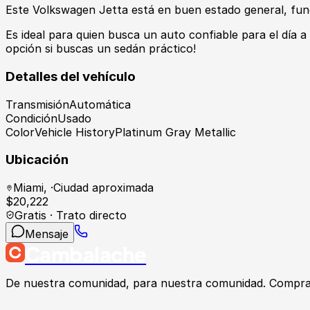
Este Volkswagen Jetta está en buen estado general, fu
Es ideal para quien busca un auto confiable para el día 
opción si buscas un sedán práctico!
Detalles del vehículo
Transmisión
Automática
Condición
Usado
Color
Vehicle HistoryPlatinum Gray Metallic
Ubicación
Miami
,
·
Ciudad aproximada
$
20,222
Gratis · Trato directo
Mensaje
Cambalache
De nuestra comunidad, para nuestra comunidad. Compra, v