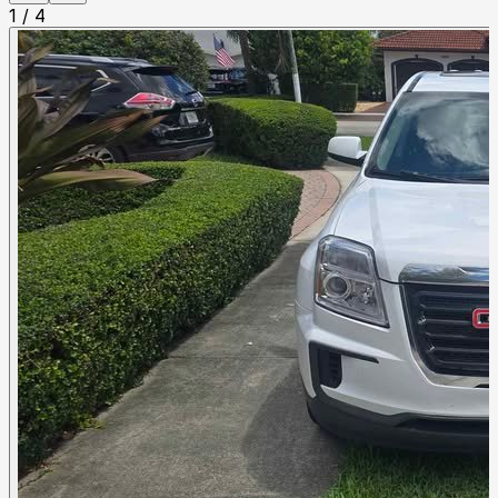
1
/
4