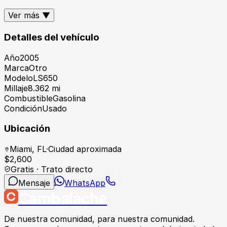
Ver más ▼
Detalles del vehículo
Año
2005
Marca
Otro
Modelo
LS650
Millaje
8.362 mi
Combustible
Gasolina
Condición
Usado
Ubicación
Miami
,
FL
·
Ciudad aproximada
$
2,600
Gratis · Trato directo
Mensaje
WhatsApp
Cambalache
De nuestra comunidad, para nuestra comunidad.