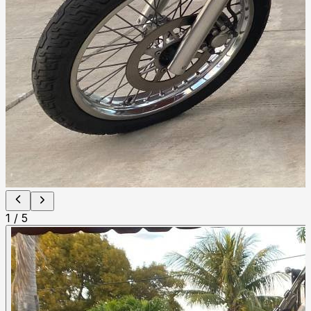
1
/
5