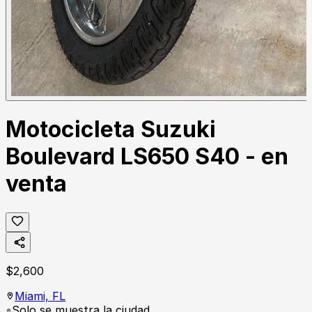
Motocicleta Suzuki
Boulevard LS650 S40 - en
venta
$
2,600
Miami,
FL
Solo se muestra la ciudad