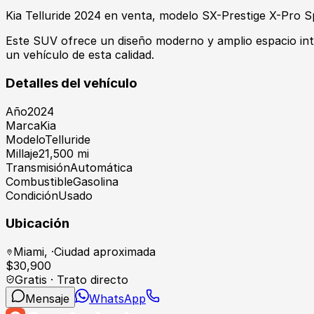
Kia Telluride 2024 en venta, modelo SX-Prestige X-Pro Sp
Este SUV ofrece un diseño moderno y amplio espacio inter
un vehículo de esta calidad.
Detalles del vehículo
Año
2024
Marca
Kia
Modelo
Telluride
Millaje
21,500 mi
Transmisión
Automática
Combustible
Gasolina
Condición
Usado
Ubicación
Miami
,
·
Ciudad aproximada
$
30,900
Gratis · Trato directo
Mensaje
WhatsApp