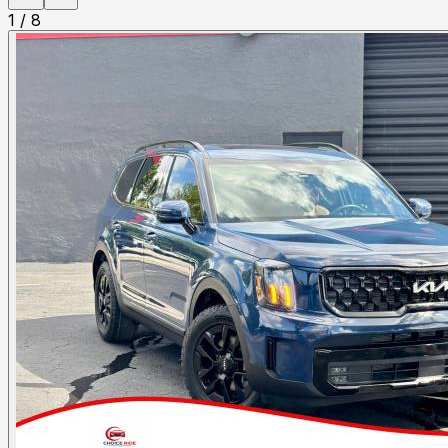
1
/
8