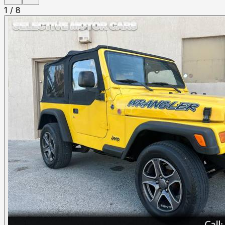
1
/
8