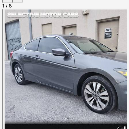
1
/
8