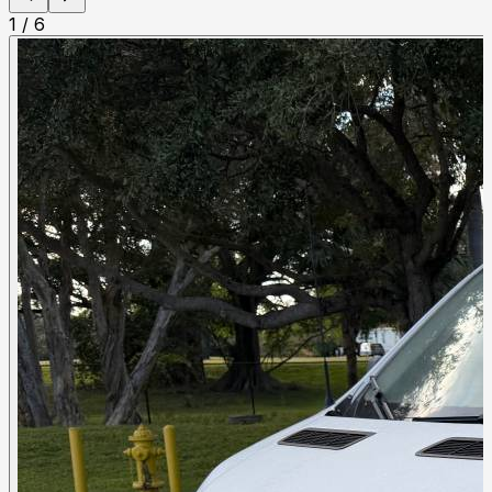
1
/
6