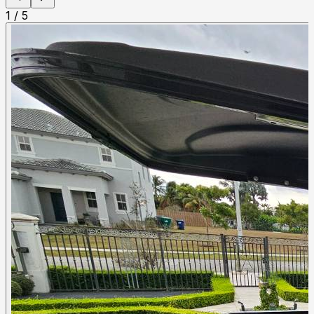
1
/
5