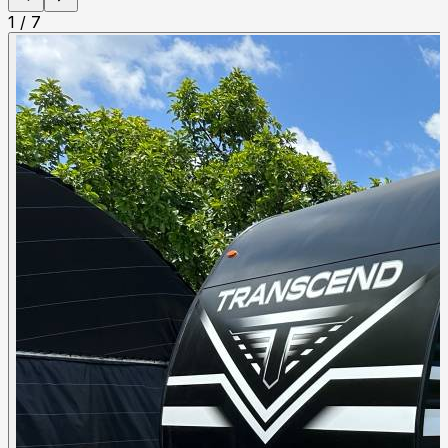
1
/
7