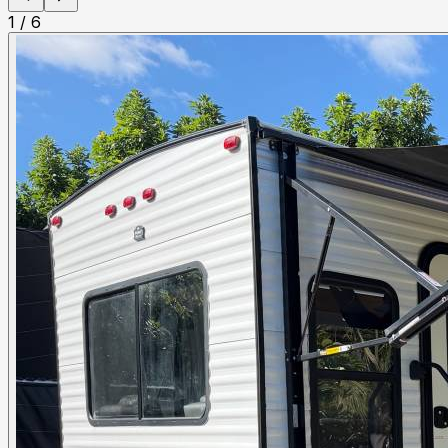
1
/
6