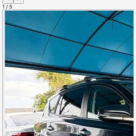
1
/
5