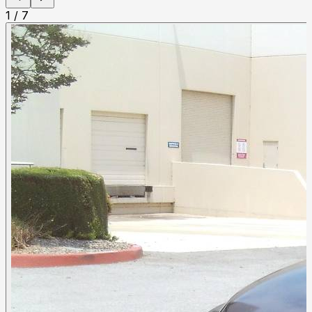
1
/
7