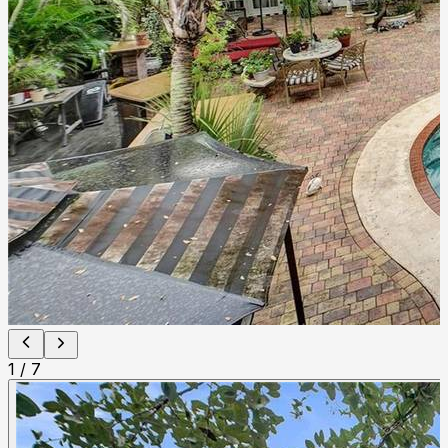
1
/
7