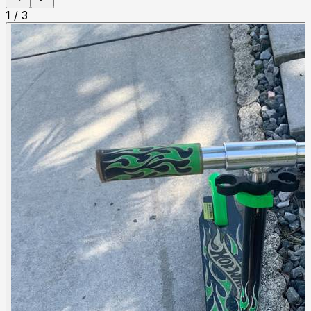
1
/
3