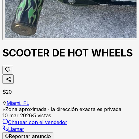
SCOOTER DE HOT WHEELS
$
20
Miami,
FL
Zona aproximada · la dirección exacta es privada
10 mar 2026
·
5
vistas
Chatear con el vendedor
Llamar
Reportar anuncio