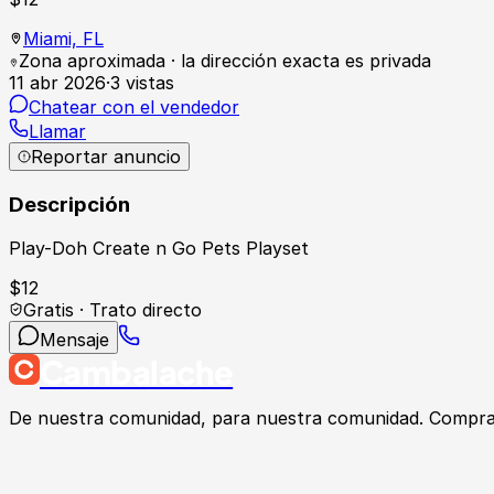
Miami,
FL
Zona aproximada · la dirección exacta es privada
11 abr 2026
·
3
vistas
Chatear con el vendedor
Llamar
Reportar anuncio
Descripción
Play-Doh Create n Go Pets Playset
$
12
Gratis · Trato directo
Mensaje
Cambalache
De nuestra comunidad, para nuestra comunidad. Compra, v