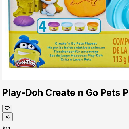
Play-Doh Create n Go Pets P
$
12